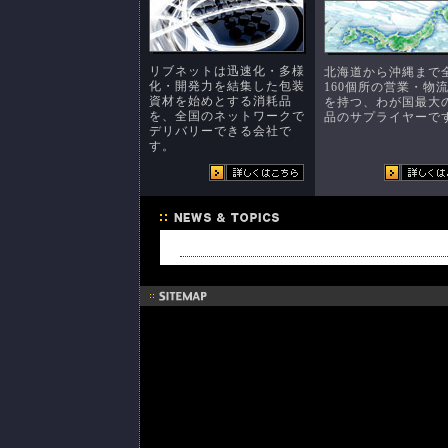
リブネットは迅速化・多様
北海道から沖縄まで
化・開発力を結集した包装
160個所の営業・物
資材を始めとする消耗品
を持つ、わが国最大
を、全国のネットワークで
品のサプライヤーで
デリバリーできる会社で
す。